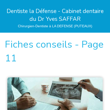
Dentiste la Défense - Cabinet dentaire
du Dr Yves SAFFAR
Chirurgien-Dentiste à LA DEFENSE (PUTEAUX)
Fiches conseils - Page
11