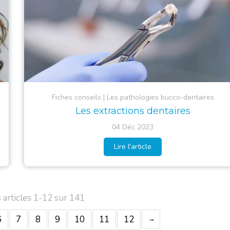
Fiches conseils
Les pathologies bucco-dentaires
Les extractions dentaires
04 Déc 2023
Lire l'article
 articles 1-12 sur 141
6
7
8
9
10
11
12