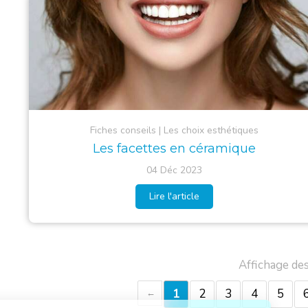
Fiches conseils
Les choix esthétiques
Les facettes en céramique
04 Déc 2023
Lire l'article
Affichage des
1
2
3
4
5