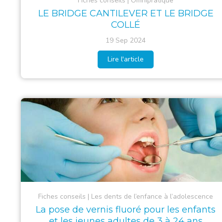
Fiches conseils
Omnipratique
LE BRIDGE CANTILEVER ET LE BRIDGE
COLLÉ
19 Sep 2024
Lire l'article
Fiches conseils
Les dents de l’enfance à l’adolescence
La pose de vernis fluoré pour les enfants
et les jeunes adultes de 3 à 24 ans