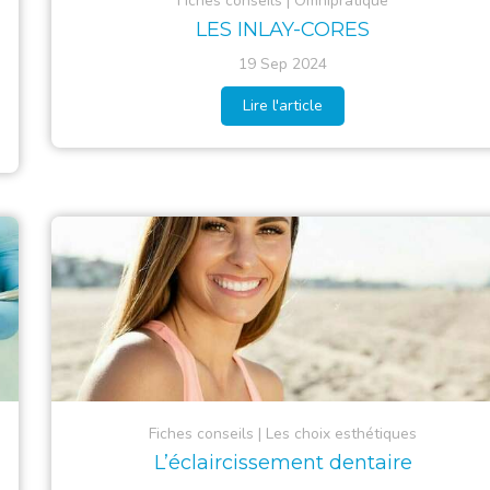
Fiches conseils
Omnipratique
LES INLAY-CORES
19 Sep 2024
Lire l'article
Fiches conseils
Les choix esthétiques
L’éclaircissement dentaire