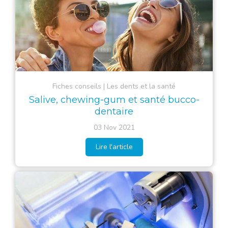
Fiches conseils
Les dents et la santé
Salive, chewing-gum et santé bucco-
dentaire
03 Nov 2021
Lire l'article