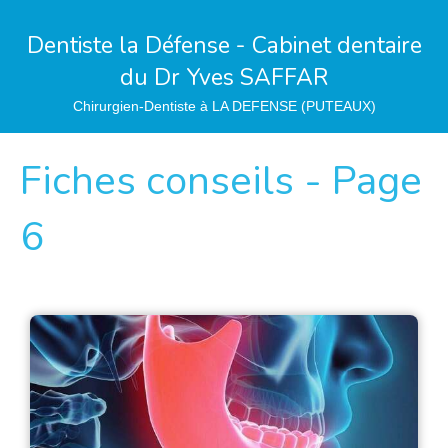
Dentiste la Défense - Cabinet dentaire
du Dr Yves SAFFAR
Chirurgien-Dentiste à LA DEFENSE (PUTEAUX)
Fiches conseils - Page
6